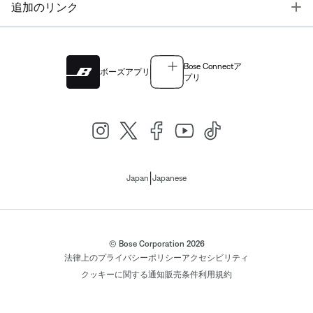
T
追加のリンク
Bose Connectア
ボーズアプリ
プリ
|
Japan
Japanese
© Bose Corporation 2026
法律上の
プライバシーポリシー
アクセシビリティ
クッキーに関する通知
販売条件
利用規約