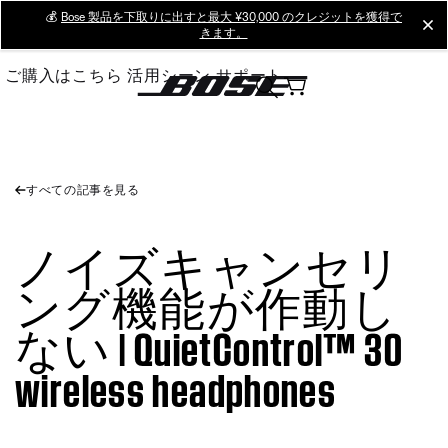
Skip
💰
Bose 製品を下取りに出すと最大 ¥30,000 のクレジットを獲得で
cl
きます。
to
Main
ご購入はこちら
活用シーン
サポート
すべての記事を見る
ノイズキャンセリ
ング機能が作動し
ない | QuietControl™ 30
wireless headphones