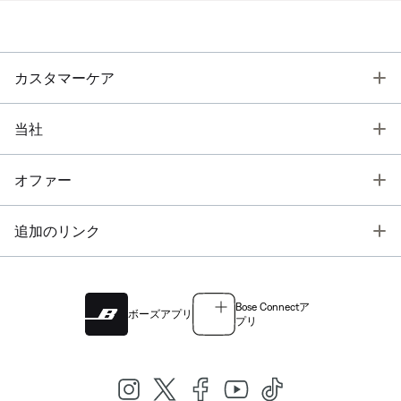
T
カスタマーケア
T
当社
T
オファー
T
追加のリンク
Bose Connectア
ボーズアプリ
プリ