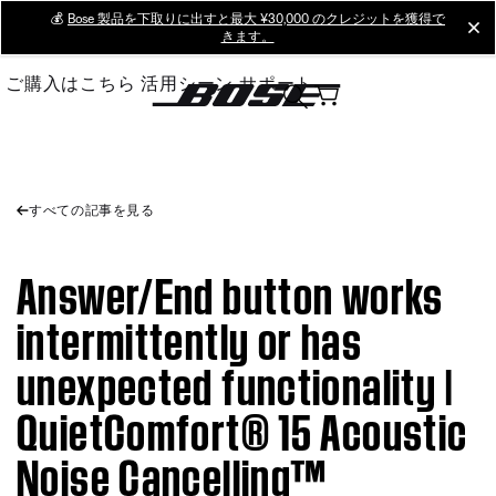
Skip
💰
Bose 製品を下取りに出すと最大 ¥30,000 のクレジットを獲得で
cl
きます。
to
Main
ご購入はこちら
活用シーン
サポート
すべての記事を見る
Answer/End button works
intermittently or has
unexpected functionality |
QuietComfort® 15 Acoustic
Noise Cancelling™