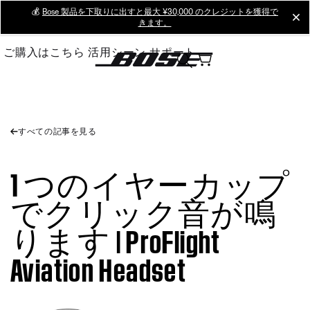
Skip
💰
Bose 製品を下取りに出すと最大 ¥30,000 のクレジットを獲得で
cl
きます。
to
Main
ご購入はこちら
活用シーン
サポート
すべての記事を見る
1 つのイヤーカップ
でクリック音が鳴
ります | ProFlight
Aviation Headset