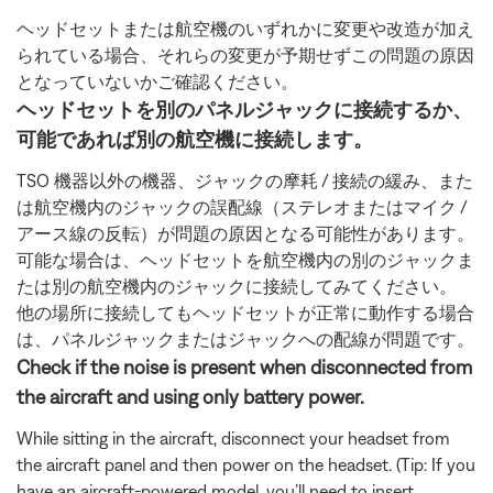
ヘッドセットまたは航空機のいずれかに変更や改造が加え
られている場合、それらの変更が予期せずこの問題の原因
となっていないかご確認ください。
ヘッドセットを別のパネルジャックに接続するか、
可能であれば別の航空機に接続します。
TSO 機器以外の機器、ジャックの摩耗 / 接続の緩み、また
は航空機内のジャックの誤配線（ステレオまたはマイク /
アース線の反転）が問題の原因となる可能性があります。
可能な場合は、ヘッドセットを航空機内の別のジャックま
たは別の航空機内のジャックに接続してみてください。
他の場所に接続してもヘッドセットが正常に動作する場合
は、パネルジャックまたはジャックへの配線が問題です。
Check if the noise is present when disconnected from
the aircraft and using only battery power.
While sitting in the aircraft, disconnect your headset from
the aircraft panel and then power on the headset. (Tip: If you
have an aircraft-powered model, you’ll need to insert