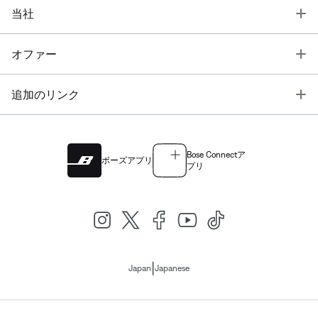
T
当社
T
オファー
T
追加のリンク
Bose Connectア
ボーズアプリ
プリ
|
Japan
Japanese