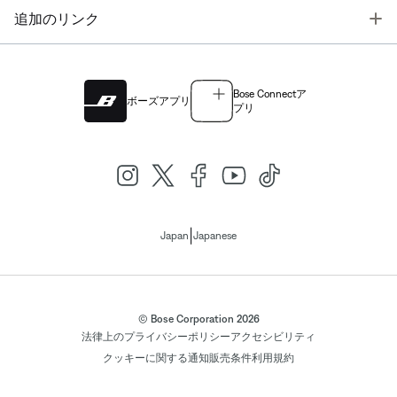
T
追加のリンク
Bose Connectア
ボーズアプリ
プリ
|
Japan
Japanese
© Bose Corporation 2026
法律上の
プライバシーポリシー
アクセシビリティ
クッキーに関する通知
販売条件
利用規約