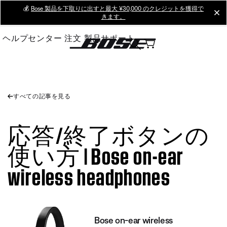
Skip
💰
Bose 製品を下取りに出すと最大 ¥30,000 のクレジットを獲得で
cl
きます。
to
Main
ヘルプセンター
注文
製品サポート
すべての記事を見る
応答/終了ボタンの
使い方 | Bose on-ear
wireless headphones
Bose on-ear wireless