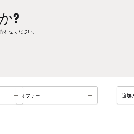
か?
合わせください。
Toggle
Toggle
オファー
追加