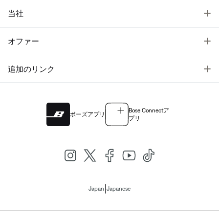
T
当社
T
オファー
T
追加のリンク
Bose Connectア
ボーズアプリ
プリ
|
Japan
Japanese