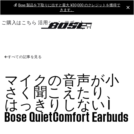
Skip
💰
Bose 製品を下取りに出すと最大 ¥30,000 のクレジットを獲得で
cl
きます。
to
Main
ご購入はこちら
活用シーン
サポート
すべての記事を見る
マイクの音声が小
さく聞こえたり、
はっきりしない |
Bose QuietComfort Earbuds