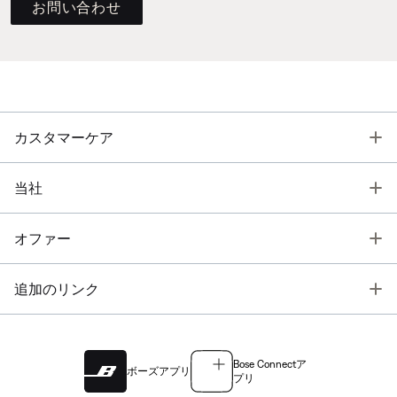
お問い合わせ
T
カスタマーケア
T
当社
T
オファー
T
追加のリンク
Bose Connectア
ボーズアプリ
プリ