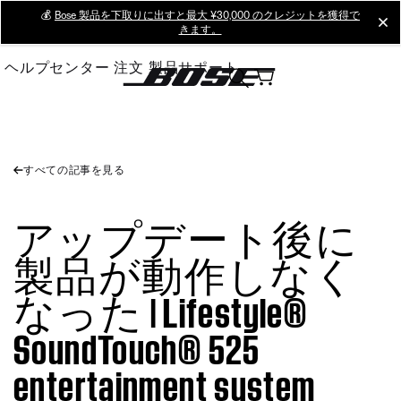
Skip
💰
Bose 製品を下取りに出すと最大 ¥30,000 のクレジットを獲得で
cl
きます。
to
Main
ヘルプセンター
注文
製品サポート
すべての記事を見る
アップデート後に
製品が動作しなく
なった | Lifestyle®
SoundTouch® 525
entertainment system