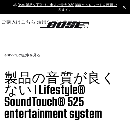
Skip
💰
Bose 製品を下取りに出すと最大 ¥30,000 のクレジットを獲得で
cl
きます。
to
Main
ご購入はこちら
活用シーン
サポート
すべての記事を見る
製品の音質が良く
ない | Lifestyle®
SoundTouch® 525
entertainment system