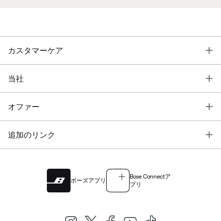
T
カスタマーケア
T
当社
T
オファー
T
追加のリンク
Bose Connectア
ボーズアプリ
プリ