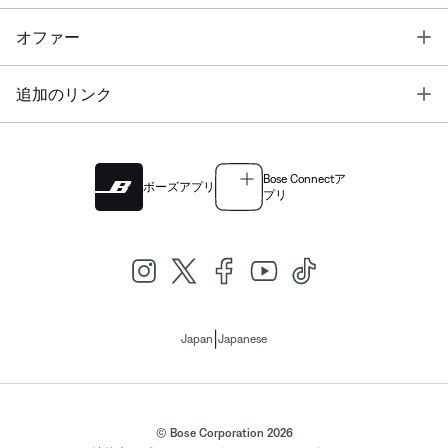
T
オファー
T
追加のリンク
Bose Connectア
ボーズアプリ
プリ
|
Japan
Japanese
© Bose Corporation 2026