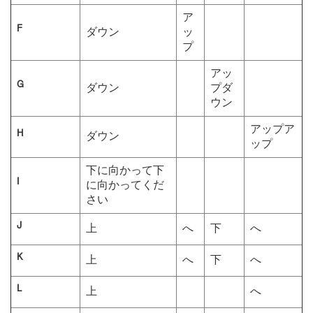
ア
F
ダウン
ッ
プ
アッ
G
ダウン
プダ
ウン
アップア
H
ダウン
ップ
下に向かって下
I
に向かってくだ
さい
J
上
へ
下
へ
K
上
へ
下
へ
L
上
へ