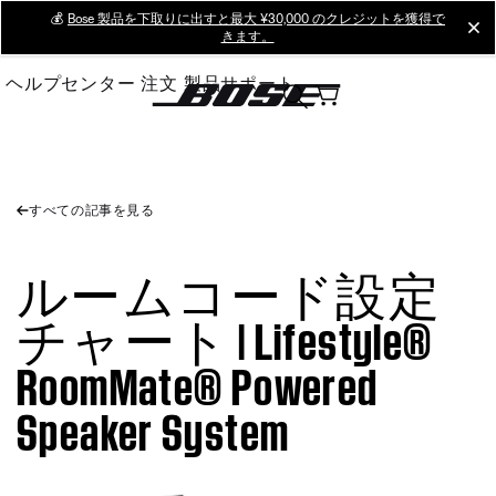
Skip
💰
Bose 製品を下取りに出すと最大 ¥30,000 のクレジットを獲得で
cl
きます。
to
Main
ヘルプセンター
注文
製品サポート
すべての記事を見る
ルームコード設定
チャート | Lifestyle®
RoomMate® Powered
Speaker System