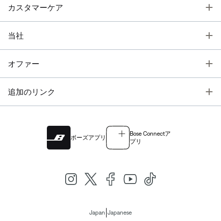
T
カスタマーケア
T
当社
T
オファー
T
追加のリンク
Bose Connectア
ボーズアプリ
プリ
|
Japan
Japanese