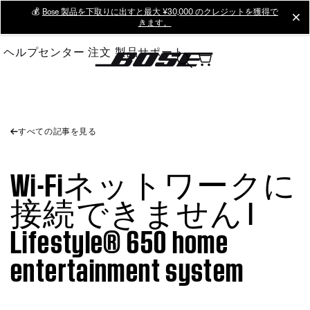
Skip
💰
Bose 製品を下取りに出すと最大 ¥30,000 のクレジットを獲得で
cl
きます。
to
Main
ヘルプセンター
注文
製品サポート
すべての記事を見る
Wi-Fiネットワークに
接続できません |
Lifestyle® 650 home
entertainment system