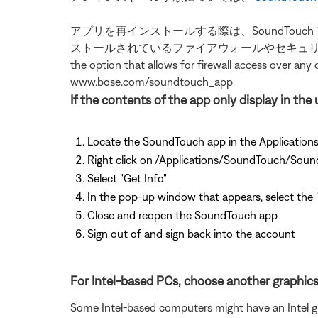
アプリを再インストールする際は、SoundTouch 
ストールされているファイアウォールやセキュリティソフトウェアによっては
the option that allows for firewall access over any o
www.bose.com/soundtouch_app
If the contents of the app only display in th
Locate the SoundTouch app in the Applications
Right click on /Applications/SoundTouch/Sou
Select "Get Info"
In the pop-up window that appears, select the
Close and reopen the SoundTouch app
Sign out of and sign back into the account
For Intel-based PCs, choose another graphics p
Some Intel-based computers might have an Intel gra