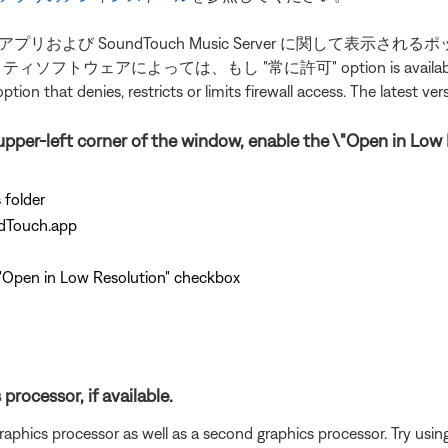
アプリおよび SoundTouch Music Server に関して
、もし "常に許可" option is available, be sure to se
ption that denies, restricts or limits firewall access. The latest v
e upper-left corner of the window, enable the \"Open in Low
 folder
ndTouch.app
 "Open in Low Resolution" checkbox
rocessor, if available.
phics processor as well as a second graphics processor. Try using 