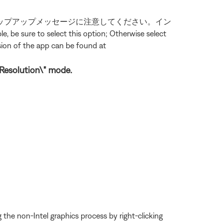
表示されるポップアップメッセージに注意してください。イン
lect this option; Otherwise select
ersion of the app can be found at
 Resolution\" mode.
the non-Intel graphics process by right-clicking