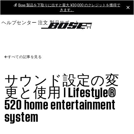
Skip
💰
Bose 製品を下取りに出すと最大 ¥30,000 のクレジットを獲得で
cl
きます。
to
Main
ヘルプセンター
注文
製品サポート
すべての記事を見る
サウンド設定の変
更と使用 | Lifestyle®
520 home entertainment
system