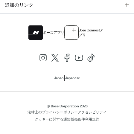
T
追加のリンク
Bose Connectア
ボーズアプリ
プリ
|
Japan
Japanese
© Bose Corporation 2026
法律上の
プライバシーポリシー
アクセシビリティ
クッキーに関する通知
販売条件
利用規約