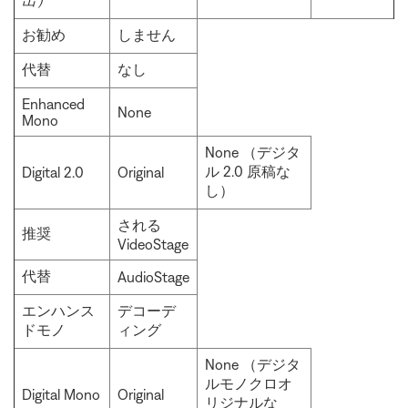
出）
お勧め
しません
代替
なし
Enhanced
None
Mono
None （デジタ
ル 2.0 原稿な
Digital 2.0
Original
し）
される
推奨
VideoStage
代替
AudioStage
エンハンス
デコーデ
ドモノ
ィング
None （デジタ
ルモノクロオ
Digital Mono
Original
リジナルな