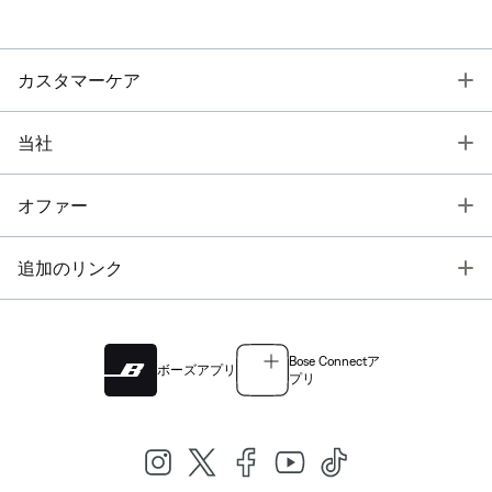
T
カスタマーケア
T
当社
T
オファー
T
追加のリンク
Bose Connectア
ボーズアプリ
プリ