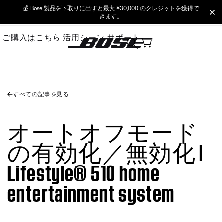
Skip
💰
Bose 製品を下取りに出すと最大 ¥30,000 のクレジットを獲得で
cl
きます。
to
Main
ご購入はこちら
活用シーン
サポート
すべての記事を見る
オートオフモード
の有効化／無効化 |
Lifestyle® 510 home
entertainment system