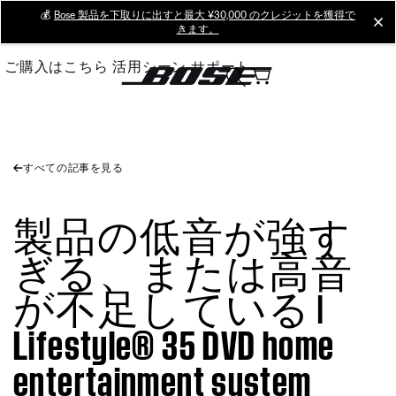
Skip
💰
Bose 製品を下取りに出すと最大 ¥30,000 のクレジットを獲得で
cl
きます。
to
Main
ご購入はこちら
活用シーン
サポート
すべての記事を見る
製品の低音が強す
ぎる、または高音
が不足している |
Lifestyle® 35 DVD home
entertainment system