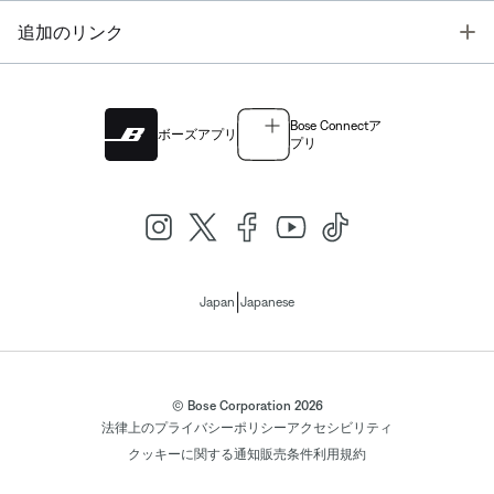
T
追加のリンク
Bose Connectア
ボーズアプリ
プリ
|
Japan
Japanese
© Bose Corporation 2026
法律上の
プライバシーポリシー
アクセシビリティ
クッキーに関する通知
販売条件
利用規約