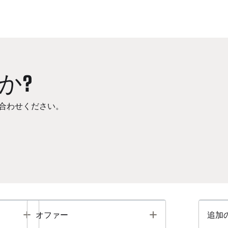
か?
合わせください。
Toggle
Toggle
オファー
追加