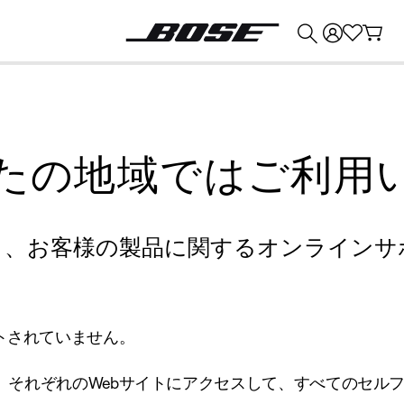
💰
Bose 製品を下取りに出すと最大 ¥30,000 のクレジットを獲得できます。
たの地域ではご利用
り、お客様の製品に関するオンラインサ
トされていません。
、それぞれのWebサイトにアクセスして、すべてのセル