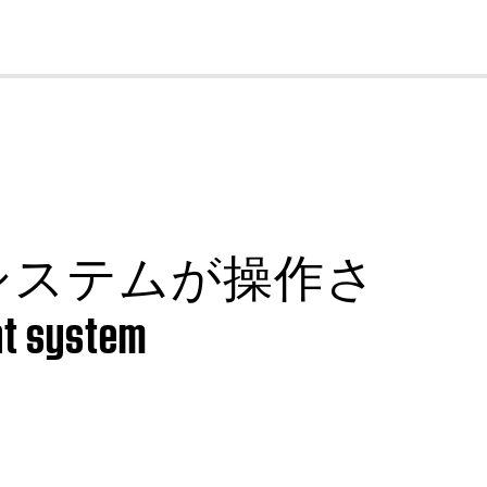
cl
システムが操作さ
nt system