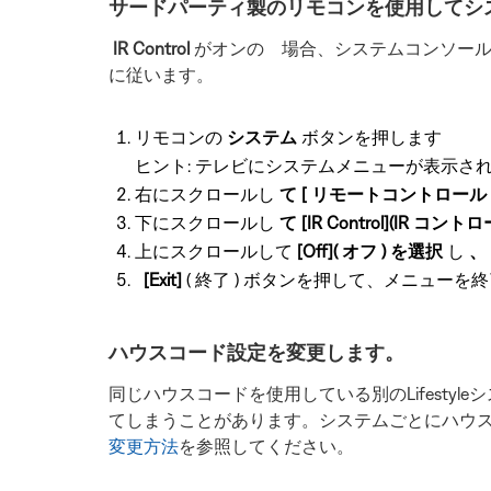
サードパーティ製のリモコンを使用してシス
IR Control
がオンの 場合、システムコンソールは他
に従います。
リモコンの
システム
ボタンを押します
ヒント: テレビにシステムメニューが表示さ
右にスクロールし
て [ リモートコントロール
下にスクロールし
て [IR Control](IR コン
上にスクロールして
[Off]( オフ ) を選択
し
、 
[Exit]
( 終了 ) ボタンを押して、メニューを
ハウスコード設定を変更します。
同じハウスコードを使用している別のLifest
てしまうことがあります。システムごとにハウ
変更方法
を参照してください。