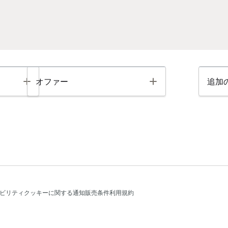
Toggle
Toggle
オファー
追加
ビリティ
クッキーに関する通知
販売条件
利用規約