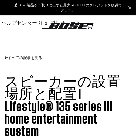
Skip
💰
Bose 製品を下取りに出すと最大 ¥30,000 のクレジットを獲得で
cl
きます。
to
Main
ヘルプセンター
注文
製品サポート
すべての記事を見る
スピーカーの設置
場所と配置 |
Lifestyle® 135 series III
home entertainment
system