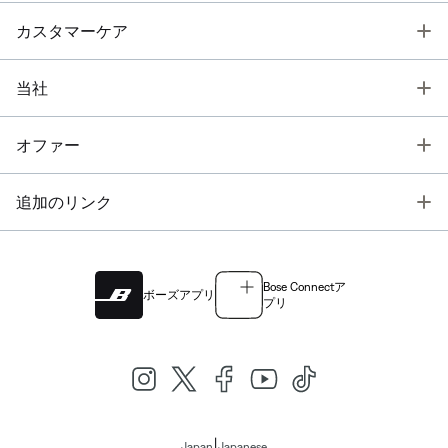
T
カスタマーケア
T
当社
T
オファー
T
追加のリンク
Bose Connectア
ボーズアプリ
プリ
|
Japan
Japanese