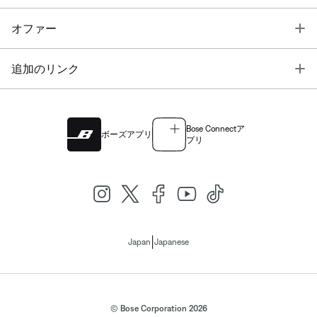
T
オファー
T
追加のリンク
Bose Connectア
ボーズアプリ
プリ
|
Japan
Japanese
© Bose Corporation 2026