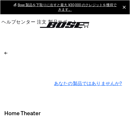
Skip
💰
Bose 製品を下取りに出すと最大 ¥30,000 のクレジットを獲得で
cl
きます。
to
Main
ヘルプセンター
注文
製品サポート
あなたの製品ではありませんか?
Home Theater