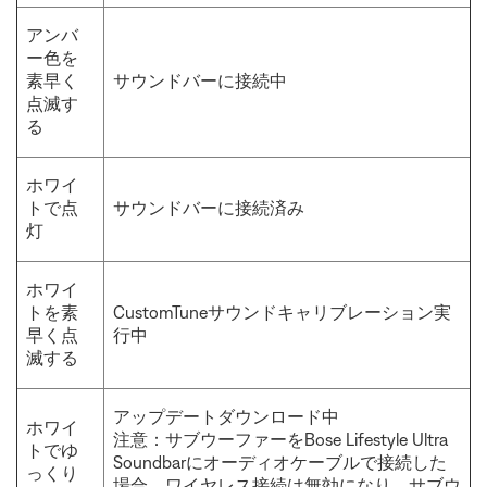
アンバ
ー色を
素早く
サウンドバーに接続中
点滅す
る
ホワイ
トで点
サウンドバーに接続済み
灯
ホワイ
トを素
CustomTuneサウンドキャリブレーション実
早く点
行中
滅する
アップデートダウンロード中
ホワイ
注意：サブウーファーをBose Lifestyle Ultra
トでゆ
Soundbarにオーディオケーブルで接続した
っくり
場合、ワイヤレス接続は無効になり、サブウ