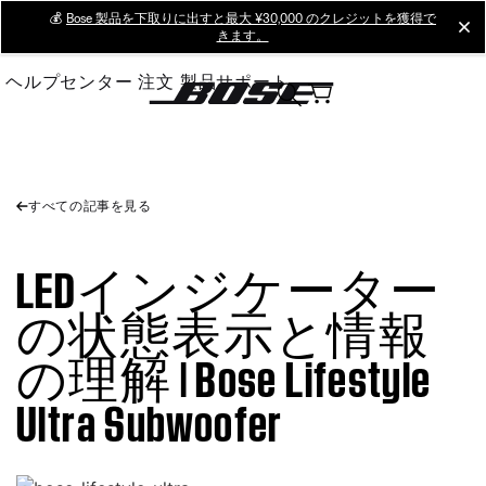
Skip
💰
Bose 製品を下取りに出すと最大 ¥30,000 のクレジットを獲得で
cl
きます。
to
Main
ヘルプセンター
注文
製品サポート
すべての記事を見る
LEDインジケーター
の状態表示と情報
の理解 | Bose Lifestyle
Ultra Subwoofer