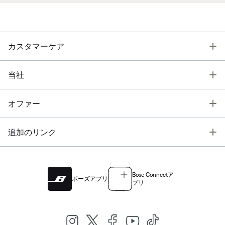
T
カスタマーケア
T
当社
T
オファー
T
追加のリンク
Bose Connectア
ボーズアプリ
プリ