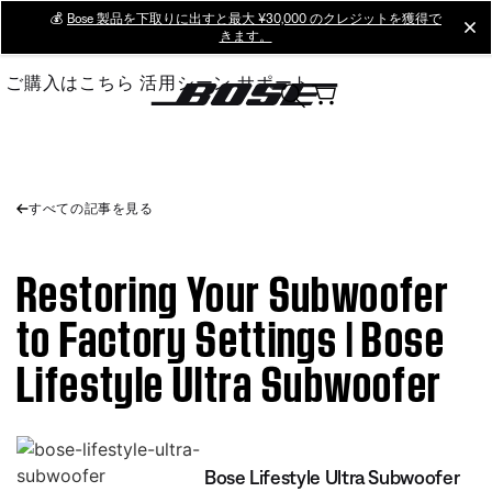
Skip
💰
Bose 製品を下取りに出すと最大 ¥30,000 のクレジットを獲得で
cl
きます。
to
Main
ご購入はこちら
活用シーン
サポート
すべての記事を見る
Restoring Your Subwoofer
to Factory Settings | Bose
Lifestyle Ultra Subwoofer
Bose Lifestyle Ultra Subwoofer