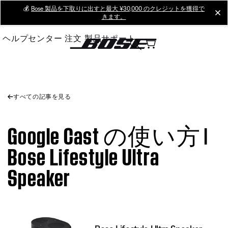
Skip
💰
Bose 製品を下取りに出すと最大 ¥30,000 のクレジットを獲得で
cl
きます。
to
Main
ヘルプセンター
注文
製品サポート
すべての記事を見る
Google Cast の使い方 |
Bose Lifestyle Ultra
Speaker