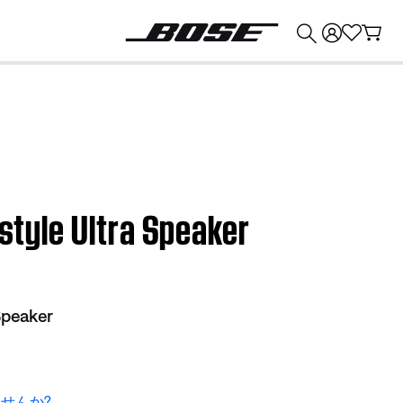
💰
Bose 製品を下取りに出すと最大 ¥30,000 のクレジットを獲得できます。
estyle Ultra Speaker
Speaker
せんか?