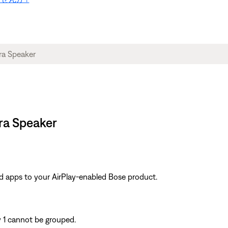
tra Speaker
d apps to your AirPlay‑enabled Bose product.
y 1 cannot be grouped.