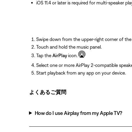
iOS 11.4 or later is required for multi‑speaker pl
Swipe down from the upper-right corner of the
Touch and hold the music panel.
Tap the
AirPlay
icon.
Select one or more AirPlay 2‑compatible speake
Start playback from any app on your device.
よくあるご質問
How do I use Airplay from my Apple TV?