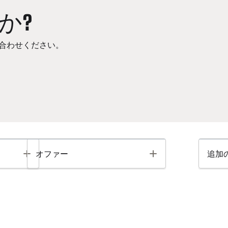
か?
合わせください。
Toggle
Toggle
オファー
追加