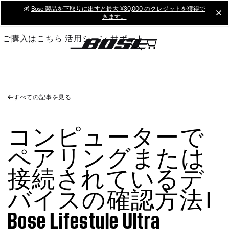
Skip
💰
Bose 製品を下取りに出すと最大 ¥30,000 のクレジットを獲得で
cl
きます。
to
Main
ご購入はこちら
活用シーン
サポート
すべての記事を見る
コンピューターで
ペアリングまたは
接続されているデ
バイスの確認方法 |
Bose Lifestyle Ultra