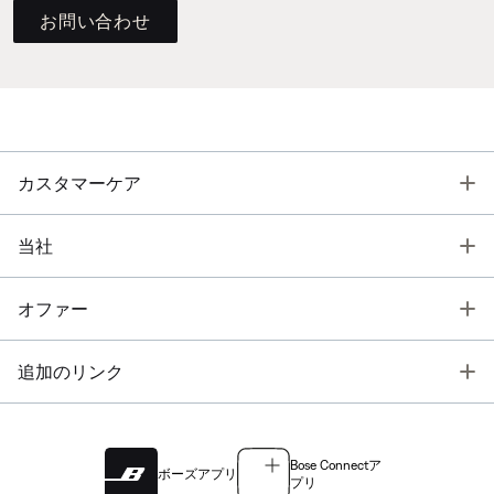
お問い合わせ
T
カスタマーケア
T
当社
T
オファー
T
追加のリンク
Bose Connectア
ボーズアプリ
プリ