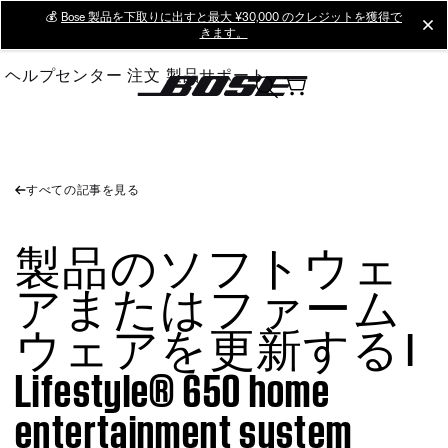
Skip
💰
Bose 製品を下取りに出すと最大 ¥30,000 のクレジットを獲得で
cl
きます。
to
Main
ヘルプセンター
注文
製品サポート
すべての記事を見る
製品のソフトウェ
アまたはファーム
ウェアを更新する |
Lifestyle® 650 home
entertainment system