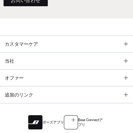
お問い合わせ
T
カスタマーケア
T
当社
T
オファー
T
追加のリンク
Bose Connectア
ボーズアプリ
プリ