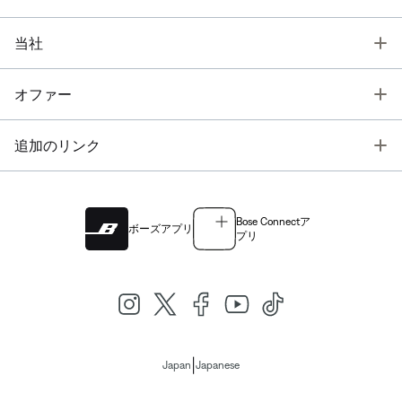
T
当社
T
オファー
T
追加のリンク
Bose Connectア
ボーズアプリ
プリ
|
Japan
Japanese