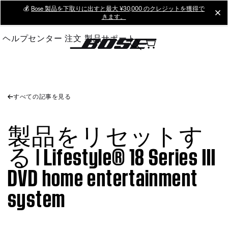
Skip
💰
Bose 製品を下取りに出すと最大 ¥30,000 のクレジットを獲得で
cl
きます。
to
Main
ヘルプセンター
注文
製品サポート
すべての記事を見る
製品をリセットす
る | Lifestyle® 18 Series III
DVD home entertainment
system