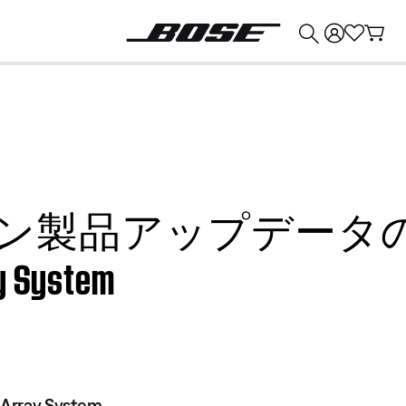
💰
Bose 製品を下取りに出すと最大 ¥30,000 のクレジットを獲得できます。
ン製品アップデータの互換
ay System
e Array System