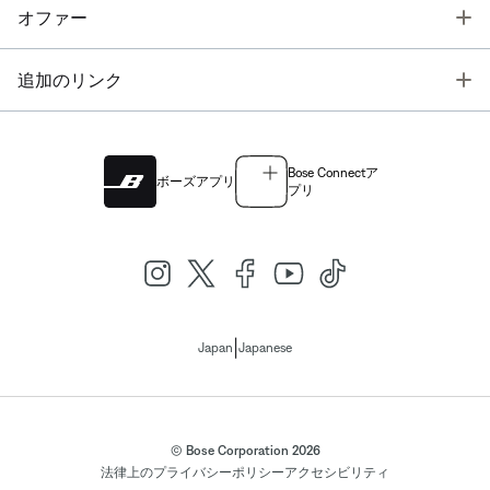
T
オファー
T
追加のリンク
Bose Connectア
ボーズアプリ
プリ
|
Japan
Japanese
© Bose Corporation 2026
法律上の
プライバシーポリシー
アクセシビリティ