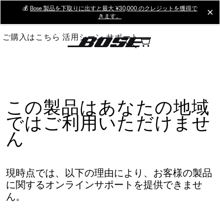
Skip
💰
Bose 製品を下取りに出すと最大 ¥30,000 のクレジットを獲得で
cl
きます。
to
Main
ご購入はこちら
活用シーン
サポート
この製品はあなたの地域
ではご利用いただけませ
ん
現時点では、以下の理由により、お客様の製品
に関するオンラインサポートを提供できませ
ん。