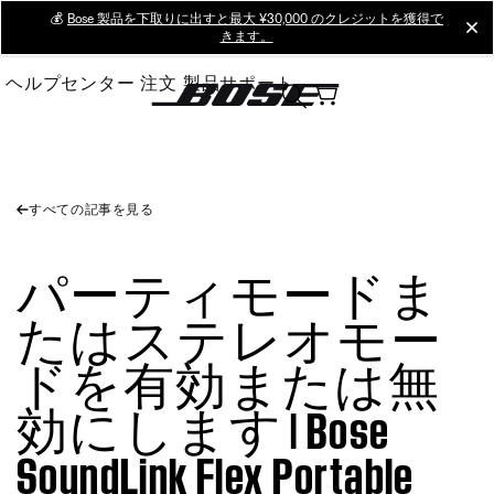
Skip
💰
Bose 製品を下取りに出すと最大 ¥30,000 のクレジットを獲得で
cl
きます。
to
Main
ヘルプセンター
注文
製品サポート
すべての記事を見る
パーティモードま
たはステレオモー
ドを有効または無
効にします | Bose
SoundLink Flex Portable