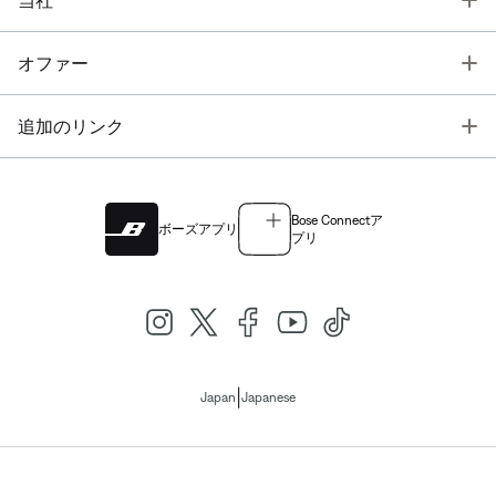
当社
T
オファー
T
追加のリンク
Bose Connectア
ボーズアプリ
プリ
|
Japan
Japanese