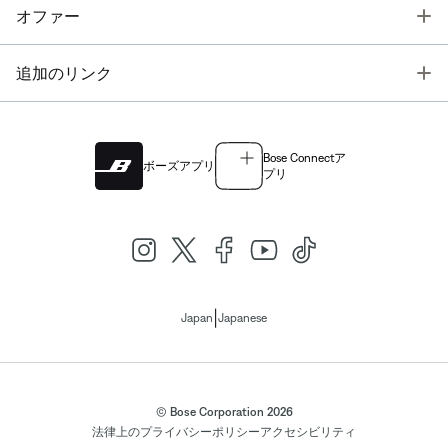
T
オファー
T
追加のリンク
Bose Connectア
ボーズアプリ
プリ
|
Japan
Japanese
© Bose Corporation 2026
法律上の
プライバシーポリシー
アクセシビリティ