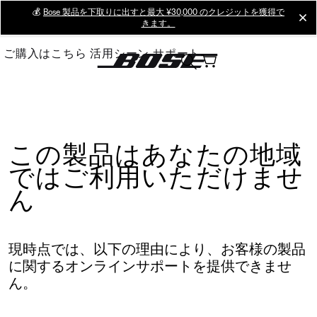
Skip
💰
Bose 製品を下取りに出すと最大 ¥30,000 のクレジットを獲得で
cl
きます。
to
Main
ご購入はこちら
活用シーン
サポート
この製品はあなたの地域
ではご利用いただけませ
ん
現時点では、以下の理由により、お客様の製品
に関するオンラインサポートを提供できませ
ん。