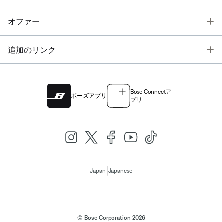
T
オファー
T
追加のリンク
Bose Connectア
ボーズアプリ
プリ
|
Japan
Japanese
© Bose Corporation 2026