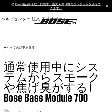
Skip
💰
Bose 製品を下取りに出すと最大 ¥30,000 のクレジットを獲得で
cl
きます。
to
Main
ヘルプセンター
注文
製品サポート
すべての記事を見る
通常使用中にシス
テムからスモーク
や焦げ臭がする |
Bose Bass Module 700