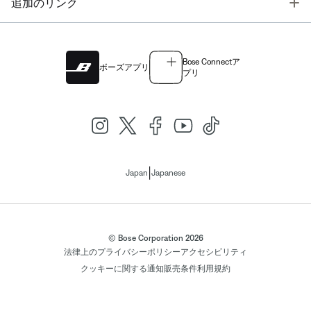
T
追加のリンク
Bose Connectア
ボーズアプリ
プリ
|
Japan
Japanese
© Bose Corporation 2026
法律上の
プライバシーポリシー
アクセシビリティ
クッキーに関する通知
販売条件
利用規約