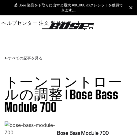
Skip
💰
Bose 製品を下取りに出すと最大 ¥30,000 のクレジットを獲得で
cl
きます。
to
Main
ヘルプセンター
注文
製品サポート
すべての記事を見る
トーンコントロー
ルの調整 | Bose Bass
Module 700
Bose Bass Module 700