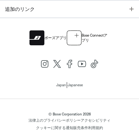
T
追加のリンク
Bose Connectア
ボーズアプリ
プリ
|
Japan
Japanese
© Bose Corporation 2026
法律上の
プライバシーポリシー
アクセシビリティ
クッキーに関する通知
販売条件
利用規約