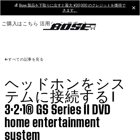
Skip
💰
Bose 製品を下取りに出すと最大 ¥30,000 のクレジットを獲得で
cl
きます。
to
Main
ご購入はこちら
活用シーン
サポート
すべての記事を見る
ヘッドホンをシス
テムに接続する |
3·2·1® GS Series II DVD
home entertainment
system